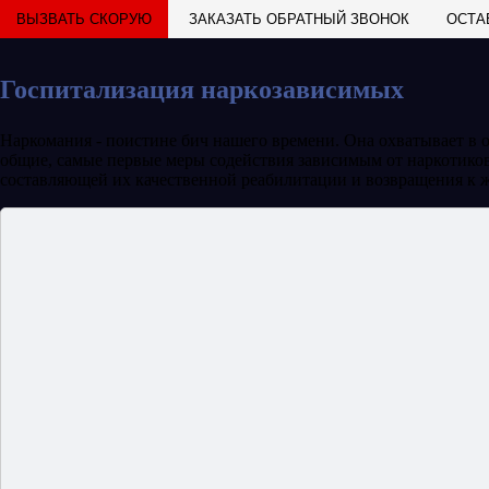
ВЫЗВАТЬ СКОРУЮ
ЗАКАЗАТЬ ОБРАТНЫЙ ЗВОНОК
ОСТА
Госпитализация наркозависимых
Наркомания - поистине бич нашего времени. Она охватывает в 
общие, самые первые меры содействия зависимым от наркотиков
составляющей их качественной реабилитации и возвращения к 