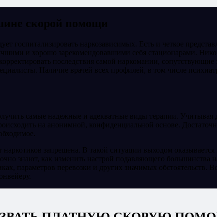
шине скорой помощи
ует госпитализировать наркозависимых. Есть и четкое представ
лучшими и хорошо зарекомендовавшими себя стационарами. Нико
рректировать последствия самой наркомании, сопутствующие за
ециалисты. Наличие врачей всех профилей, в том числе психиат
учить самые надежные и адекватные виды терапии. Учитывая дел
роисходить на анонимной, конфиденциальной основе. Достаточно
обходимое.
т наркотиков запрещена. В такой ситуации выходом оказывается
очно знают, как изменить настрой подавляющего большинства на
иках, параметров перевозки и других значимых обстоятельств. 
онвейеру.
ЗВАТЬ ПЛАТНУЮ СКОРУЮ ПОМ