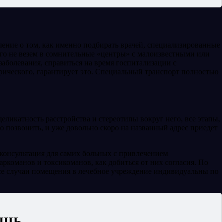
ление о том, как именно подбирать врачей, специализированные
го не везем в сомнительные «центры» с малоизвестными или
болевания, справиться на время госпитализации с
рического, гарантирует это. Специальный транспорт полностью
икатность расстройства и стереотипы вокруг него, все этапы,
 позвонить, и уже довольно скоро на названный адрес приедет
 консультация для самих больных с привлечением
ркоманов и токсикоманов, как добиться от них согласия. По
Все случаи помещения в лечебное учреждение индивидуальны по
ОЩЬ