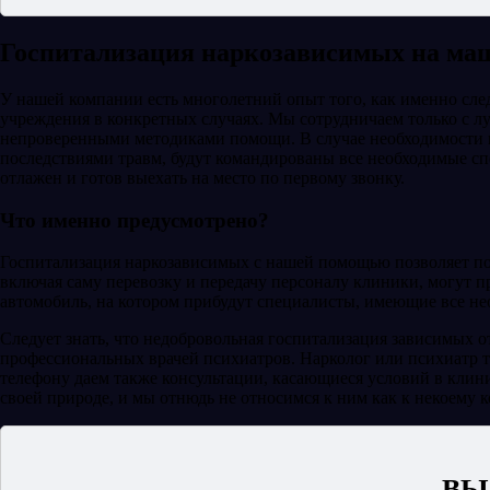
Госпитализация наркозависимых на ма
У нашей компании есть многолетний опыт того, как именно след
учреждения в конкретных случаях. Мы сотрудничаем только с 
непроверенными методиками помощи. В случае необходимости ко
последствиями травм, будут командированы все необходимые сп
отлажен и готов выехать на место по первому звонку.
Что именно предусмотрено?
Госпитализация наркозависимых с нашей помощью позволяет пол
включая саму перевозку и передачу персоналу клиники, могут п
автомобиль, на котором прибудут специалисты, имеющие все не
Следует знать, что недобровольная госпитализация зависимых о
профессиональных врачей психиатров. Нарколог или психиатр т
телефону даем также консультации, касающиеся условий в клин
своей природе, и мы отнюдь не относимся к ним как к некоему к
ВЫ