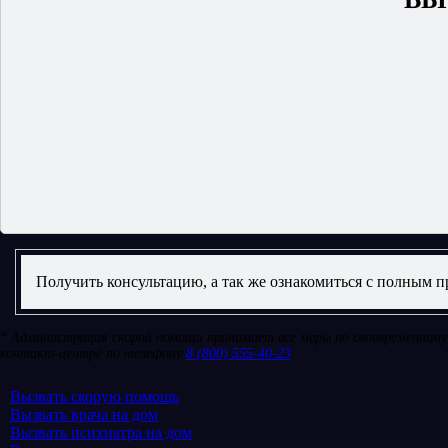
Получить консультацию, а так же ознакомиться с полным 
* Администрация скорой помощи принимает все меры по своевременному 
контакт-центре по телефону
8 (800) 555-40-23
Вызвать скорую помощь
Вызвать врача на дом
Вызвать психиатра на дом