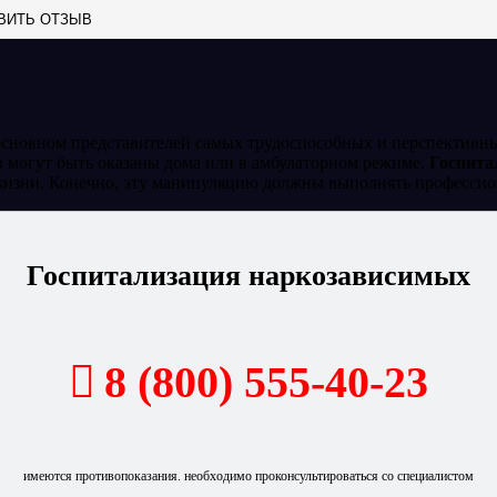
ВИТЬ ОТЗЫВ
основном представителей самых трудоспособных и перспективны
 могут быть оказаны дома или в амбулаторном режиме.
Госпита
жизни. Конечно, эту манипуляцию должны выполнять профессио
Госпитализация наркозависимых
8 (800) 555-40-23
имеются противопоказания. необходимо проконсультироваться со специалистом