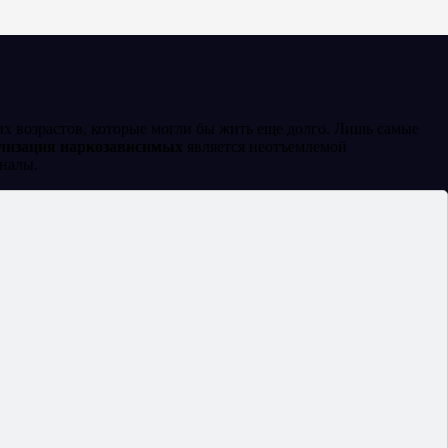
х возрастов, которые могли бы жить еще долго. Лишь самые
лизация наркозависимых
является неотъемлемой
налы.