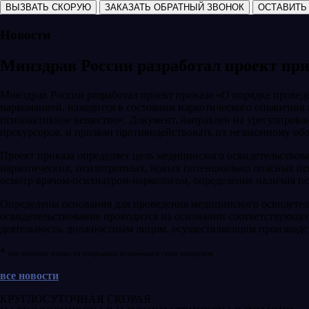
ВЫЗВАТЬ СКОРУЮ
ЗАКАЗАТЬ ОБРАТНЫЙ ЗВОНОК
ОСТАВИТЬ
Новости
Минздрав России разработал проект при
Минздрав России разработал проект приказа «О порядке провед
наркоманией, находится в состоянии наркотического опьянения 
психоактивное вещество». Документ, направлен на урегулирова
прекурсоров, и призван противодействовать их незаконному обо
Проект приказа определяет цель медицинского освидетельствова
наркотических, психотропных, новых потенциально опасных пси
осмотр врачом-психиатром-наркологом, определение наличия пс
Определены основания для проведения медицинского освидетел
освидетельствование проводится на основании соответствующег
деятельность, должностным лицом, осуществляющим производс
*
все новости взяты из открытых источников сети интернет
все новости
КРУГЛОСУТОЧНАЯ СКОРАЯ