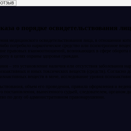
 ОТЗЫВ
каза о порядке освидетельствования ли
ения медицинского освидетельствования лица, в отношении кото
либо потребило наркотическое средство или психотропное вещес
ние правовых взаимоотношений, возникающих в сфере оборота н
роту в целях охраны здоровья граждан.
ния – это установление наличия или отсутствия заболевания на
хоактивных и иных токсических веществ (средств). Согласно д
ихоактивных веществ в моче, исследование уровня психоактивны
ьствования, объем его проведения, правила оформления и веде
о постановления, вынесенного судьей, следователем, органом 
тво по делу об административном правонарушении.