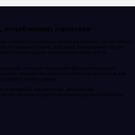
ц, потребляющих наркотики
рого имеются достаточные основания полагать, что оно больно
тво без назначения врача либо новое потенциально опасное
аркотических средств, психотропных веществ и их
ркоманией, состояния опьянения и фактов употребления
окументу медицинское освидетельствование включает в себя
х веществ в моче и крови.
ния медицинской документации. Медицинское
дознания, органом, осуществляющим оперативно-розыскную