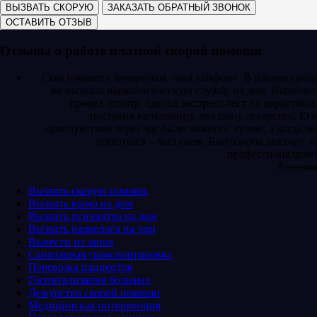
ВЫЗВАТЬ СКОРУЮ
ЗАКАЗАТЬ ОБРАТНЫЙ ЗВОНОК
ОСТАВИТЬ ОТЗЫВ
Отзывы о работе платной скорой помощи
Сын пришел с вечеринки «под кайфом». В панике сразу
же вызвала наркологическую службу на дом. Нарколог
провел осмотр, сделал экспресс-тест на наркотики,
поставил капельницу, дал сыну лекарство. Его
самочувствие через час было намного лучше, а когда он
проснулся – был свеж. Благодарна доктору за
профессионализм!
Аноним
Вызвать скорую помощь
Вызвать врача на дом
Вызвать психиатра на дом
Вызвать нарколога на дом
Вывести из запоя
Санитарная транспортировка
Перевозка пациентов
Госпитализация больных
Дежурство скорой помощи
Медицинская интервенция