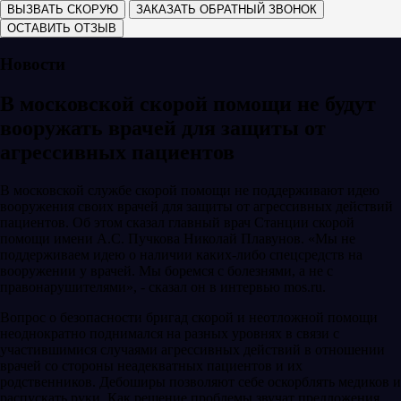
ВЫЗВАТЬ СКОРУЮ
ЗАКАЗАТЬ ОБРАТНЫЙ ЗВОНОК
ОСТАВИТЬ ОТЗЫВ
Новости
В московской скорой помощи не будут
вооружать врачей для защиты от
агрессивных пациентов
В московской службе скорой помощи не поддерживают идею
вооружения своих врачей для защиты от агрессивных действий
пациентов. Об этом сказал главный врач Станции скорой
помощи имени А.С. Пучкова Николай Плавунов. «Мы не
поддерживаем идею о наличии каких-либо спецсредств на
вооружении у врачей. Мы боремся с болезнями, а не с
правонарушителями», - сказал он в интервью mos.ru.
Вопрос о безопасности бригад скорой и неотложной помощи
неоднократно поднимался на разных уровнях в связи с
участившимися случаями агрессивных действий в отношении
врачей со стороны неадекватных пациентов и их
родственников. Дебоширы позволяют себе оскорблять медиков и
распускать руки. Как решение проблемы звучат предложения