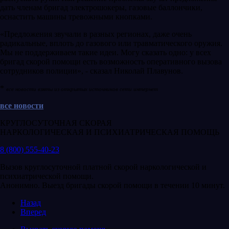
дать членам бригад электрошокеры, газовые баллончики,
оснастить машины тревожными кнопками.
«Предложения звучали в разных регионах, даже очень
радикальные, вплоть до газового или травматического оружия.
Мы не поддерживаем такие идеи. Могу сказать одно: у всех
бригад скорой помощи есть возможность оперативного вызова
сотрудников полиции», - сказал Николай Плавунов.
*
все новости взяты из открытых источников сети интернет
все новости
КРУГЛОСУТОЧНАЯ СКОРАЯ
НАРКОЛОГИЧЕСКАЯ И ПСИХИАТРИЧЕСКАЯ ПОМОЩЬ
8 (800) 555-40-23
Вызов круглосуточной платной скорой наркологической и
психиатрической помощи.
Анонимно. Выезд бригады скорой помощи в течении 10 минут.
Назад
Вперед