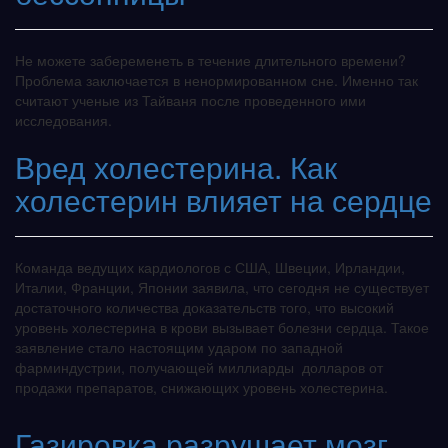
Не можете забеременеть в течение длительного времени?
Проблема заключается в ненормированном сне. Именно так
считают ученые из Тайваня после проведенного ими
исследования.
Вред холестерина. Как
холестерин влияет на сердце
Команда ведущих кардиологов с США, Швеции, Ирландии,
Италии, Франции, Японии заявила, что сегодня не существует
достаточного количества доказательств того, что высокий
уровень холестерина в крови вызывает болезни сердца. Такое
заявление стало настоящим ударом по западной
фарминдустрии, получающей миллиарды долларов от
продажи препаратов, снижающих уровень холестерина.
Газировка разрушает мозг