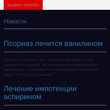
ВЫЗВАТЬ СКОРУЮ
Новости
Псориаз лечится ванилином
Согласно статистике, 0,5 – 4,8% жителей земного шара
страдают от псориаза. Это хроническое неинфекционное
заболевание, также известное под названием чешуйчатый
лишай. Почему оно возникает?
Лечение импотенции
аспирином