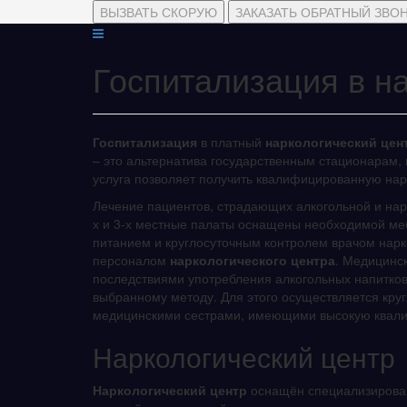
ВЫЗВАТЬ СКОРУЮ
ЗАКАЗАТЬ ОБРАТНЫЙ ЗВО
Госпитализация в н
Госпитализация
в платный
наркологический цен
– это альтернатива государственным стационарам,
услуга позволяет получить квалифицированную нар
Лечение пациентов, страдающих алкогольной и нар
х и 3-х местные палаты оснащены необходимой ме
питанием и круглосуточным контролем врачом нар
персоналом
наркологического центра
. Медицинс
последствиями употребления алкогольных напитков, 
выбранному методу. Для этого осуществляется кру
медицинскими сестрами, имеющими высокую квали
Наркологический центр
Наркологический центр
оснащён специализирован