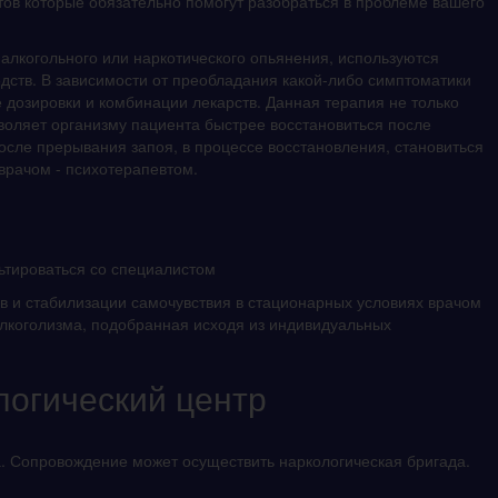
ов которые обязательно помогут разобраться в проблеме вашего
 алкогольного или наркотического опьянения, используются
ств. В зависимости от преобладания какой-либо симптоматики
дозировки и комбинации лекарств. Данная терапия не только
зволяет организму пациента быстрее восстановиться после
осле прерывания запоя, в процессе восстановления, становиться
врачом - психотерапевтом.
ьтироваться со специалистом
в и стабилизации самочувствия в стационарных условиях врачом
алкоголизма, подобранная исходя из индивидуальных
логический центр
. Сопровождение может осуществить наркологическая бригада.