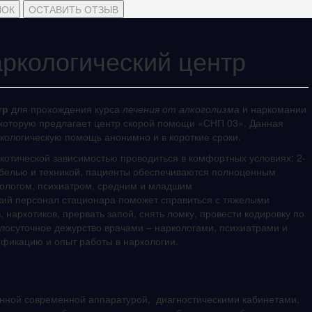
НОК
ОСТАВИТЬ ОТЗЫВ
аркологический центр
тр
для прохождения курса
лечения от алкоголизма
и наркомании
 которую предлагает центр скорой помощи «СНП 03». Данная
кологическую помощь анонимно и в короткие сроки.
котической зависимостью проводиться в комфортных условиях: 2-
белью и техникой, пациенты обеспечиваются полноценным
кологом, психиатром, средним и младшим
кий персонал стационара поможет справиться с тяжелыми
наркотиков, прервать запой, снять ломку, провести кодировку по
глосуточное дежурство врачами – наркологами, психиатрами и
фикацию и опыт работы в наркологии.
ной современной аппаратурой, диагностическими кабинетами,