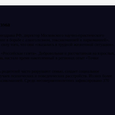
изма
инздрава РФ, директор Московского научно-практического
е в борьбе с алкоголизмом, токсикоманией и наркоманией».
силу того, что они «оказались в трудной жизненной ситуации».
Российская газета». Добровольная и рассчитанная на взрослых,
а, настало время накопленный в регионах опыт «Точки
ть родителей часто разрушают семью, создает социальное
учаев психических и поведенческих расстройств. Из них более
 токсикоманией. Среди несовершеннолетних зафиксировано 370