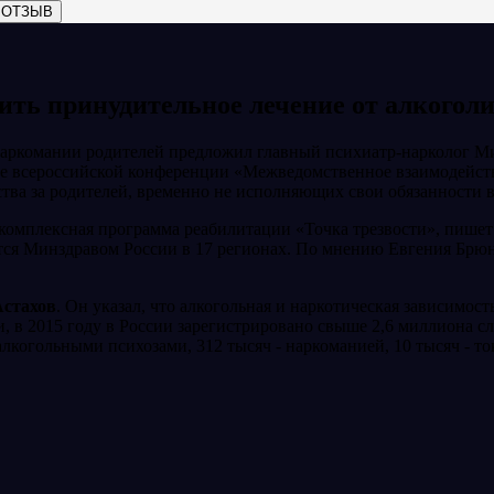
 ОТЗЫВ
ить принудительное лечение от алкогол
 наркомании родителей предложил главный психиатр-нарколог М
 всероссийской конференции «Межведомственное взаимодействи
ва за родителей, временно не исполняющих свои обязанности в 
омплексная программа реабилитации «Точка трезвости», пишет «
тся Минздравом России в 17 регионах. По мнению Евгения Брюн
Астахов
. Он указал, что алкогольная и наркотическая зависимос
, в 2015 году в России зарегистрировано свыше 2,6 миллиона сл
 алкогольными психозами, 312 тысяч - наркоманией, 10 тысяч -