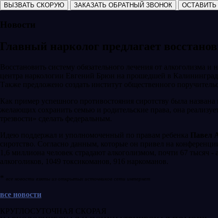
ВЫЗВАТЬ СКОРУЮ
ЗАКАЗАТЬ ОБРАТНЫЙ ЗВОНОК
ОСТАВИТЬ
Новости
Главный нарколог предлагает восстанов
Восстановить систему обязательного лечения от алкоголизма и
центра наркологии Евгений Брюн на прошедшей в Калининграде
Также предложено создать институт общественного поручительст
Как пример успешного противостояния сиротству была названа к
желающих сохранить семью и родительские права, она реализуе
трезвости» сделать федеральным.
Идею поддержал и уполномоченный по правам ребенка
Павел 
сиротство. Согласно данным, которые он привел на конференции
1,6 миллиона человек страдают алкоголизмом, почти 67 тысяч -
алкоголиков, 1049 токсикоманов, 916 наркоманов.
*
все новости взяты из открытых источников сети интернет
все новости
КРУГЛОСУТОЧНАЯ СКОРАЯ